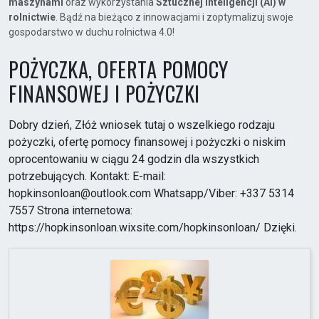
maszynami
oraz wykorzystania
Sztucznej Inteligencji (AI) w
rolnictwie
. Bądź na bieżąco z innowacjami i zoptymalizuj swoje
gospodarstwo w duchu rolnictwa 4.0!
POŻYCZKA, OFERTA POMOCY
FINANSOWEJ I POŻYCZKI
Dobry dzień, Złóż wniosek tutaj o wszelkiego rodzaju
pożyczki, ofertę pomocy finansowej i pożyczki o niskim
oprocentowaniu w ciągu 24 godzin dla wszystkich
potrzebujących. Kontakt: E-mail:
hopkinsonloan@outlook.com Whatsapp/Viber: +337 5314
7557 Strona internetowa:
https://hopkinsonloan.wixsite.com/hopkinsonloan/ Dzięki.