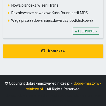
Nowa plandeka w serii Trans
Rozsiewacze nawozów Kuhn Rauch serii MDS
Waga przejazdowa, najazdowa czy podkładkowa?
WIĘCEJ PORAD »
Kontakt »
© Copyright dobre-maszyny-rolnicze.pl -
dobre-maszyny-
rolnicze.pl
. | All Rights Reserved.
Serwis dobre-maszyny-rolnicze.pl nie odpowiada za informacje
zamieszczone w serwisie.
Zamieszczone na stronach serwisu informacje o towarach i