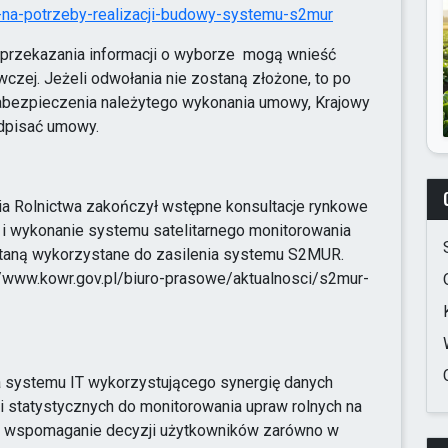
-na-potrzeby-realizacji-budowy-systemu-s2mur
a przekazania informacji o wyborze mogą wnieść
zej. Jeżeli odwołania nie zostaną złożone, to po
bezpieczenia należytego wykonania umowy, Krajowy
odpisać umowy.
ia Rolnictwa zakończył wstępne konsultacje rynkowe
i wykonanie systemu satelitarnego monitorowania
staną wykorzystane do zasilenia systemu S2MUR.
s://www.kowr.gov.pl/biuro-prasowe/aktualnosci/s2mur-
 systemu IT wykorzystującego synergię danych
 i statystycznych do monitorowania upraw rolnych na
est wspomaganie decyzji użytkowników zarówno w