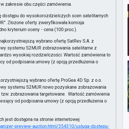
 w zakresie obu części zamówienia.
gę dostępu do wysokorozdzielczych scen satelitarnych
R”. Złożone oferty zweryfikowała komisja
no kryterium oceny - cena (100 proc.).
ajkorzystniejszą wybrano ofertę SatRev S.A. z
dowy systemu S2MUR zobrazowania satelitarne z
bardzo wysokiej rozdzielczości. Wartość zamówienia to
sięcy od podpisania umowy (z opcją przedłużenia o
korzystniejszą wybrano ofertę ProGea 4D Sp. z o.o.
udowy systemu S2MUR nowo pozyskane zobrazowania
i, tzw. zobrazowania targetowane. Wartość zamówienia
6 miesięcy od podpisania umowy (z opcją przedłużenia o
ch jest dostępna na stronie internetowej
rganizer-preview-auction.html/354310/usluga-dostepu-