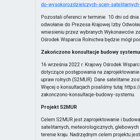
do-wysokorozdzielczych-scen-satelitarnych
Pozostali oferenci w terminie 10 dni od dni
odwołanie do Prezesa Krajowej Izby Odwoławc
wniesieniu przez wybranych Wykonawców za
Ośrodek Wsparcia Rolnictwa będzie mógł p
Zakończono konsultacje budowy systemu
16 września 2022 r. Krajowy Ośrodek Wsparc
dotyczące postępowania na zaprojektowanie 
upraw rolnych (S2MUR). Dane satelitarne zo
Więcej o konsultacjach pisaliśmy tutaj: http
zakonczono-konsultacje-budowy-systemu.
Projekt S2MUR
Celem S2MUR jest zaprojektowanie i budowa
satelitarnych, meteorologicznych, glebowych
terenie kraju. Nadrzędnym celem projektu j