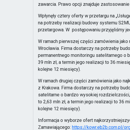
zawarcia. Prawo opcji znajduje zastosowanie
Wpłynęły cztery oferty w przetargu na „Usłu
na potrzeby realizacji budowy systemu S2MU
przetargowa. W postępowaniu przyjęliśmy jed
W ramach pierwszej części zamówienia jako n
Wrocławia. Firma dostarczy na potrzeby bu
permanentnego monitoringu satelitarnego o 
39 mln zł, a termin jego realizacji to 36 mie
kolejne 12 miesięcy).
W ramach drugiej części zamówienia jako naj
z Krakowa. Firma dostarczy na potrzeby b
satelitarne o bardzo wysokiej rozdzielczośc
to 2,63 mln zł, a termin jego realizacji to 3
kolejne 12 miesięcy).
Informacja o wyborze ofert najkorzystniejszy
Zamawiającego:
https://kowr.eb2b.com.pl/o