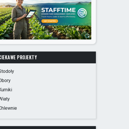
CIEKAWE PROJEKTY
Stodoły
Obory
Kurniki
Wiaty
Chlewnie