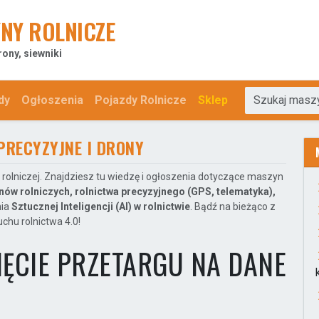
NY ROLNICZE
rony, siewniki
dy
Ogłoszenia
Pojazdy Rolnicze
Sklep
PRECYZYJNE I DRONY
rolniczej. Znajdziesz tu wiedzę i ogłoszenia dotyczące maszyn
nów rolniczych, rolnictwa precyzyjnego (GPS, telematyka),
nia
Sztucznej Inteligencji (AI) w rolnictwie
. Bądź na bieżąco z
chu rolnictwa 4.0!
ĘCIE PRZETARGU NA DANE