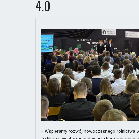
4.0
– Wspieramy rozwój nowoczesnego rolnictwa wie
To kluczowy obszar budowania konkurencyjnego 