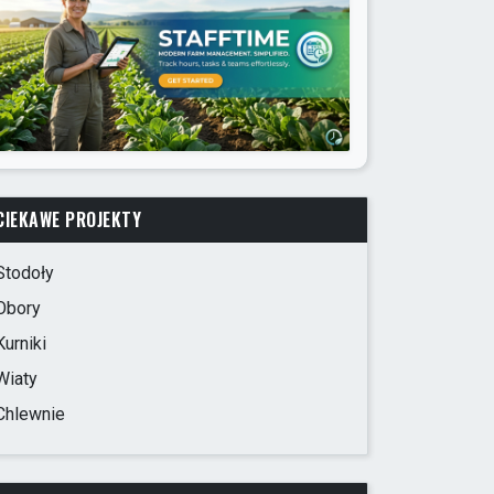
CIEKAWE PROJEKTY
Stodoły
Obory
Kurniki
Wiaty
Chlewnie