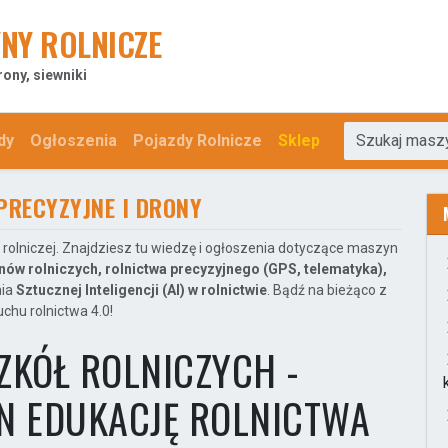
NY ROLNICZE
rony, siewniki
dy
Ogłoszenia
Pojazdy Rolnicze
Sklep
PRECYZYJNE I DRONY
rolniczej. Znajdziesz tu wiedzę i ogłoszenia dotyczące maszyn
nów rolniczych, rolnictwa precyzyjnego (GPS, telematyka),
nia
Sztucznej Inteligencji (AI) w rolnictwie
. Bądź na bieżąco z
chu rolnictwa 4.0!
ZKÓŁ ROLNICZYCH -
N EDUKACJĘ ROLNICTWA