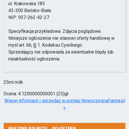
ul. Krakowska 183
43-300 Bielsko-Biała
NIP: 937-262-42-27
Specyfikacja przykładowa. Zdjęcia poglądowe.
Niniejsze ogłoszenie nie stanowi oferty handlowej w
myśl art. 66, § 1. Kodeksu Cywilnego.
Sprzedający nie odpowiada za ewentualne błędy lub
nieaktualność ogłoszenia.
25
ml
milk
Ocena: 4.1200000000001
(
25
)gł.
Więcej informacji i sprzedaż w portalu NowoczesnaFarma.pl
»
MASZYNY ROLNICZE - OGŁOSZENIA