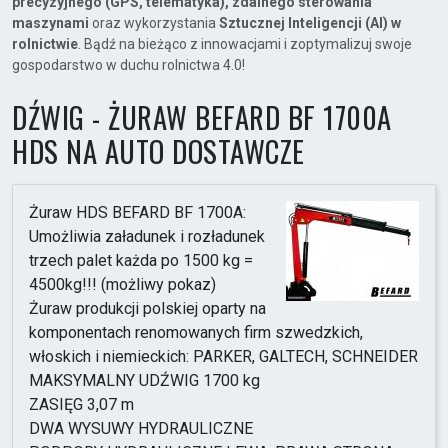
precyzyjnego (GPS, telematyka), zdalnego sterowania
maszynami
oraz wykorzystania
Sztucznej Inteligencji (AI) w
rolnictwie
. Bądź na bieżąco z innowacjami i zoptymalizuj swoje
gospodarstwo w duchu rolnictwa 4.0!
DŹWIG - ŻURAW BEFARD BF 1700A
HDS NA AUTO DOSTAWCZE
Żuraw HDS BEFARD BF 1700A:
Umożliwia załadunek i rozładunek
trzech palet każda po 1500 kg =
4500kg!!! (możliwy pokaz)
Żuraw produkcji polskiej oparty na
komponentach renomowanych firm szwedzkich,
włoskich i niemieckich: PARKER, GALTECH, SCHNEIDER
MAKSYMALNY UDŹWIG 1700 kg
ZASIĘG 3,07 m
DWA WYSUWY HYDRAULICZNE