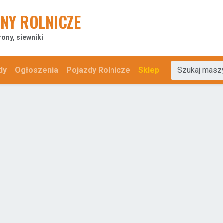
NY ROLNICZE
rony, siewniki
dy
Ogłoszenia
Pojazdy Rolnicze
Sklep