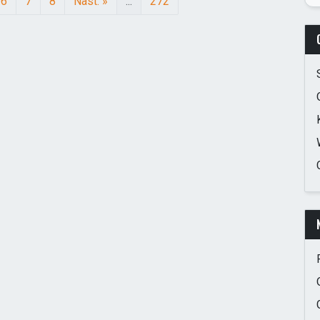
6
7
8
Nast. »
...
272