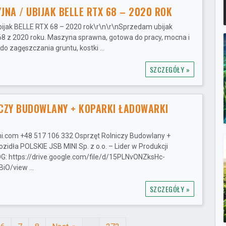
JNA / UBIJAK BELLE RTX 68 – 2020 ROK
bijak BELLE RTX 68 – 2020 rok\r\n\r\nSprzedam ubijak
8 z 2020 roku. Maszyna sprawna, gotowa do pracy, mocna i
o zagęszczania gruntu, kostki ...
SZCZEGÓŁY »
CZY BUDOWLANY + KOPARKI ŁADOWARKI
i.com +48 517 106 332 Osprzęt Rolniczy Budowlany +
zidła POLSKIE JSB MINI Sp. z o.o. – Lider w Produkcji
: https://drive.google.com/file/d/15PLNvONZksHc-
O/view ...
SZCZEGÓŁY »