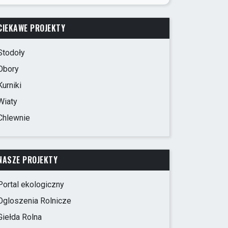
CIEKAWE PROJEKTY
Stodoły
Obory
Kurniki
Wiaty
Chlewnie
NASZE PROJEKTY
Portal ekologiczny
Ogloszenia Rolnicze
Giełda Rolna