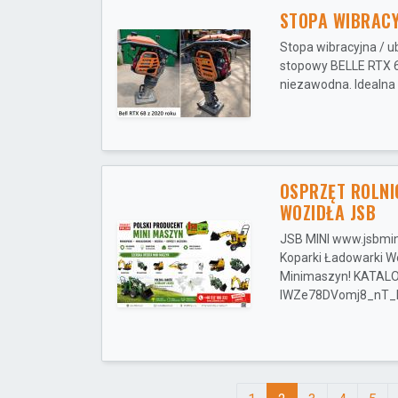
STOPA WIBRACY
Stopa wibracyjna / u
stopowy BELLE RTX 6
niezawodna. Idealna d
OSPRZĘT ROLNI
WOZIDŁA JSB
JSB MINI www.jsbmin
Koparki Ładowarki Wo
Minimaszyn! KATALOG
lWZe78DVomj8_nT_Bi