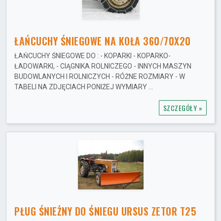
ŁAŃCUCHY ŚNIEGOWE NA KOŁA 360/70X20
ŁAŃCUCHY ŚNIEGOWE DO : - KOPARKI - KOPARKO-
ŁADOWARKI, - CIĄGNIKA ROLNICZEGO - INNYCH MASZYN
BUDOWLANYCH I ROLNICZYCH - RÓŻNE ROZMIARY - W
TABELI NA ZDJĘCIACH PONIŻEJ WYMIARY ...
SZCZEGÓŁY »
PŁUG ŚNIEŻNY DO ŚNIEGU URSUS ZETOR T25