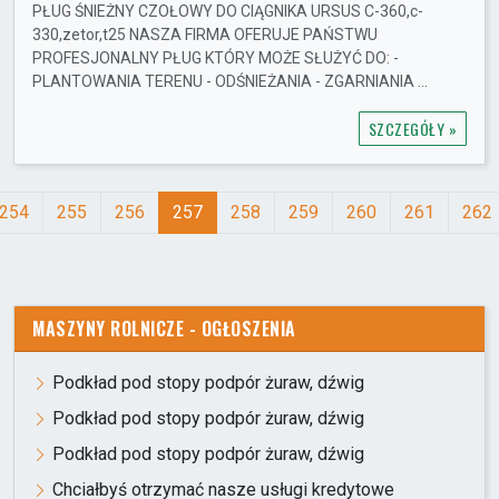
PŁUG ŚNIEŻNY CZOŁOWY DO CIĄGNIKA URSUS C-360,c-
330,zetor,t25 NASZA FIRMA OFERUJE PAŃSTWU
PROFESJONALNY PŁUG KTÓRY MOŻE SŁUŻYĆ DO: -
PLANTOWANIA TERENU - ODŚNIEŻANIA - ZGARNIANIA ...
SZCZEGÓŁY »
254
255
256
257
258
259
260
261
262
MASZYNY ROLNICZE - OGŁOSZENIA
Podkład pod stopy podpór żuraw, dźwig
Podkład pod stopy podpór żuraw, dźwig
Podkład pod stopy podpór żuraw, dźwig
Chciałbyś otrzymać nasze usługi kredytowe