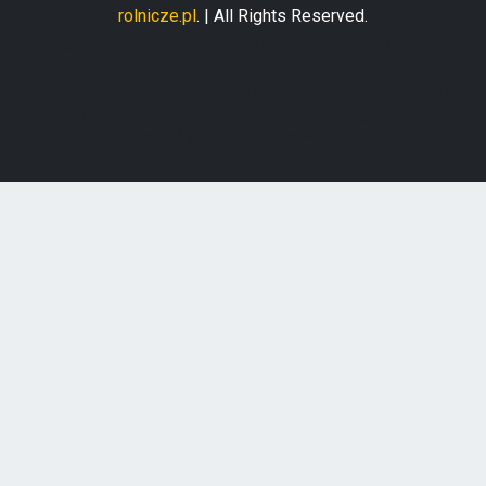
rolnicze.pl
. | All Rights Reserved.
Serwis dobre-maszyny-rolnicze.pl nie odpowiada za informacje
zamieszczone w serwisie.
Zamieszczone na stronach serwisu informacje o towarach i
usługach nie stanowią oferty w rozumieniu art. 66 § 1 w związku z
art. 61 § 2 Kodeksu cywilnego.