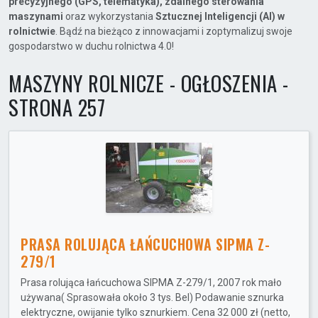
precyzyjnego (GPS, telematyka), zdalnego sterowania
maszynami
oraz wykorzystania
Sztucznej Inteligencji (AI) w
rolnictwie
. Bądź na bieżąco z innowacjami i zoptymalizuj swoje
gospodarstwo w duchu rolnictwa 4.0!
MASZYNY ROLNICZE - OGŁOSZENIA -
STRONA 257
PRASA ROLUJĄCA ŁAŃCUCHOWA SIPMA Z-
279/1
Prasa rolująca łańcuchowa SIPMA Z-279/1, 2007 rok mało
używana( Sprasowała około 3 tys. Bel) Podawanie sznurka
elektryczne, owijanie tylko sznurkiem. Cena 32 000 zł (netto,