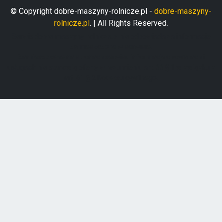
© Copyright dobre-maszyny-rolnicze.pl -
dobre-maszyny-
rolnicze.pl
. | All Rights Reserved.
Serwis dobre-maszyny-rolnicze.pl nie odpowiada za informacje
zamieszczone w serwisie.
Zamieszczone na stronach serwisu informacje o towarach i
usługach nie stanowią oferty w rozumieniu art. 66 § 1 w związku z
art. 61 § 2 Kodeksu cywilnego.