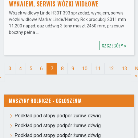
WYNAJEM, SERWIS WÓZKI WIDŁOWE
Wózek widłowy Linde H30T 393 sprzedaż, wynajem, serwis
wózki widłowe Marka: Linde/Niemcy Rok produkcji 2011 mth
11.200 napęd: gaz udźwig 3 tony maszt 2450 mm, przesuw
boczny pełna ...
SZCZEGÓŁY »
3
4
5
6
7
8
9
10
11
12
13
N
.
»
MASZYNY ROLNICZE - OGŁOSZENIA
Podkład pod stopy podpór żuraw, dźwig
Podkład pod stopy podpór żuraw, dźwig
Podkład pod stopy podpór żuraw, dźwig